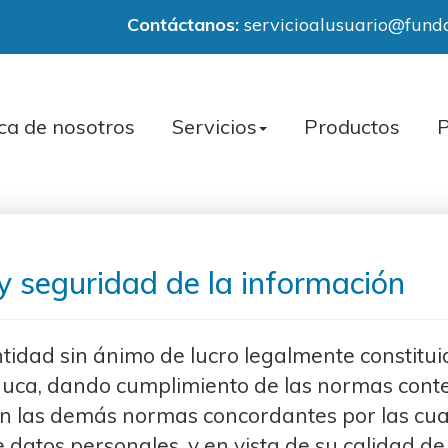
Contáctanos:
servicioalusuario@fund
ca de nosotros
Servicios
Productos
P
 y seguridad de la información
tidad sin ánimo de lucro legalmente constitu
 Cauca, dando cumplimiento de las normas cont
n las demás normas concordantes por las cual
e datos personales, y en vista de su calidad 