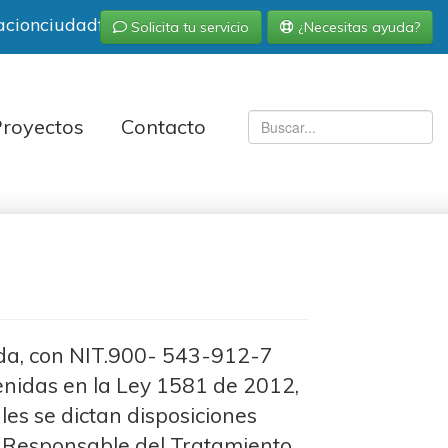
acionciudadfutura.org
Solicita tu servicio
¿Necesitas ayuda?
royectos
Contacto
ida, con NIT.900- 543-912-7
enidas en la Ley 1581 de 2012,
es se dictan disposiciones
de Responsable del Tratamiento