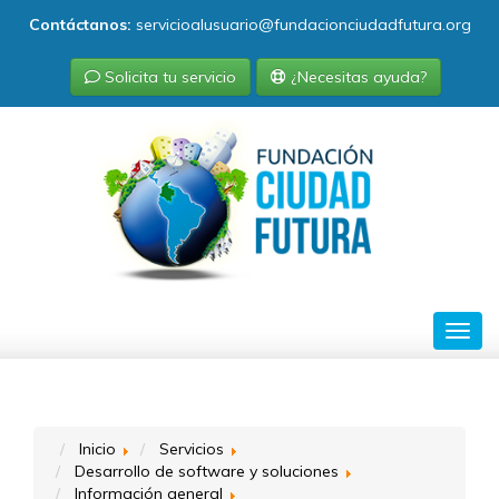
Contáctanos:
servicioalusuario@fundacionciudadfutura.org
Solicita tu servicio
¿Necesitas ayuda?
Toggl
navig
Inicio
Servicios
Desarrollo de software y soluciones
Información general